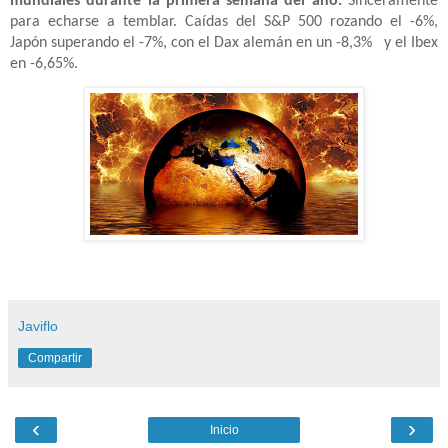
mundiales durante la primera semana del año.
Sinceramente
para echarse a temblar. Caídas del S&P 500 rozando el -6%,
Japón superando el -7%, con el Dax alemán en un -8,3%
y el Ibex
en -6,65%.
Javiflo
Compartir
‹
›
Inicio