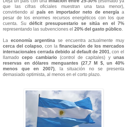
Deja un país con una
inflación entre 25-30%
(estimado ya
que las cifras oficiales muestran una tasa menor),
convirtiendo al
país en importador neto de energía
a
pesar de los enormes recursos energéticos con los que
cuenta. Su
déficit presupuestario se sitúa en el 7%
representando las subvenciones el
20% del gasto público
.
La
economía argentina
se encuentra actualmente muy
cerca del colapso
, con la
financiación de los mercados
internacionales cerrada debido al default de 2001
, con el
llamado
cepo cambiario
(control de capitales) y
unas
reservas en dólares menguantes (27,7 M $, un 40%
menos que en 2007)
, la situación no se presenta
demasiado optimista, al menos en el corto plazo.