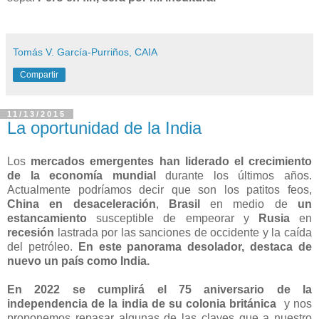
Tomás V. García-Purriños, CAIA
Compartir
11/13/2015
La oportunidad de la India
Los
mercados emergentes han liderado el crecimiento
de la economía mundial
durante los últimos años.
Actualmente podríamos decir que son los patitos feos,
China en desaceleración
,
Brasil
en medio de
un
estancamiento
susceptible de empeorar y
Rusia
en
recesión
lastrada por las sanciones de occidente y la caída
del petróleo.
En este panorama desolador, destaca de
nuevo un país como India.
En 2022 se cumplirá el 75 aniversario de la
independencia de la india de su colonia británica
y nos
proponemos repasar algunas de las claves que a nuestro