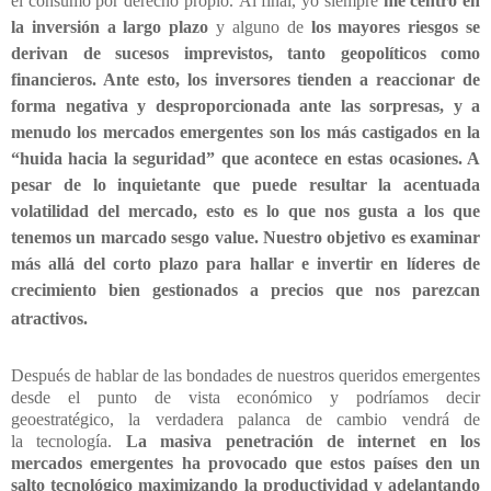
el consumo por derecho propio. Al final, yo siempre
me centro en
la inversión a largo plazo
y alguno de
los mayores riesgos se
derivan de sucesos imprevistos, tanto geopolíticos como
financieros. Ante esto, los inversores tienden a reaccionar de
forma negativa y desproporcionada ante las sorpresas, y a
menudo los mercados emergentes son los más castigados en la
“huida hacia la seguridad” que acontece en estas ocasiones. A
pesar de lo inquietante que puede resultar la acentuada
volatilidad del mercado, esto es lo que nos gusta a los que
tenemos un marcado sesgo value. Nuestro objetivo es examinar
más allá del corto plazo para hallar e invertir en líderes de
crecimiento bien gestionados a precios que nos parezcan
atractivos.
Después de hablar de las bondades de nuestros queridos emergentes
desde el punto de vista económico y podríamos decir
geoestratégico, la verdadera palanca de cambio vendrá de
la tecnología.
La masiva penetración de internet en los
mercados emergentes ha provocado que estos países den un
salto tecnológico maximizando la productividad y adelantando