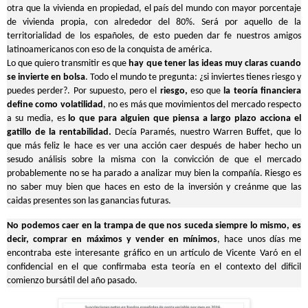
otra que la vivienda en propiedad, el país del mundo con mayor porcentaje
de vivienda propia, con alrededor del 80%. Será por aquello de la
territorialidad de los españoles, de esto pueden dar fe nuestros amigos
latinoamericanos con eso de la conquista de américa.
Lo que quiero transmitir es que
hay que tener las ideas muy claras cuando
se invierte en bolsa
. Todo el mundo te pregunta: ¿si inviertes tienes riesgo y
puedes perder?. Por supuesto, pero el
riesgo,
eso que
la teoría financiera
define como volatilidad
, no es más que movimientos del mercado respecto
a su media, es
lo que para alguien que piensa a largo plazo acciona el
gatillo de la rentabilidad.
Decía Paramés, nuestro Warren Buffet, que lo
que más feliz le hace es ver una acción caer después de haber hecho un
sesudo análisis sobre la misma con la convicción de que el mercado
probablemente no se ha parado a analizar muy bien la compañía. Riesgo es
no saber muy bien que haces en esto de la inversión y creánme que las
caidas presentes son las ganancias futuras.
No podemos caer en la trampa de que nos suceda siempre lo mismo, es
decir, comprar en máximos y vender en mínimos
, hace unos días me
encontraba este interesante gráfico en un artículo de Vicente Varó en el
confidencial en el que confirmaba esta teoría en el contexto del dificil
comienzo bursátil del año pasado.