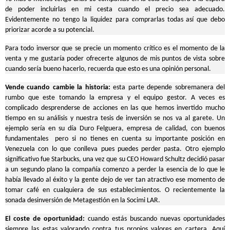
de poder incluirlas en mi cesta cuando el precio sea adecuado.
Evidentemente no tengo la liquidez para comprarlas todas así que debo
priorizar acorde a su potencial.
Para todo inversor que se precie un momento crítico es el momento de la
venta y me gustaría poder ofrecerte algunos de mis puntos de vista sobre
cuando sería bueno hacerlo, recuerda que esto es una opinión personal.
Vende cuando cambie la historia:
esta parte depende sobremanera del
rumbo que este tomando la empresa y el equipo gestor. A veces es
complicado desprenderse de acciones en las que hemos invertido mucho
tiempo en su análisis y nuestra tesis de inversión se nos va al garete. Un
ejemplo sería en su día Duro Felguera, empresa de calidad, con buenos
fundamentales pero si no tienes en cuenta su importante posición en
Venezuela con lo que conlleva pues puedes perder pasta. Otro ejemplo
significativo fue Starbucks, una vez que su CEO Howard Schultz decidió pasar
a un segundo plano la compañía comenzo a perder la esencia de lo que le
había llevado al éxito y la gente dejo de ver tan atractivo ese momento de
tomar café en cualquiera de sus establecimientos. O recientemente la
sonada desinversión de Metagestión en la Socimi LAR.
El coste de oportunidad:
cuando estás buscando nuevas oportunidades
siempre las estas valorando contra tus propios valores en cartera. Aquí